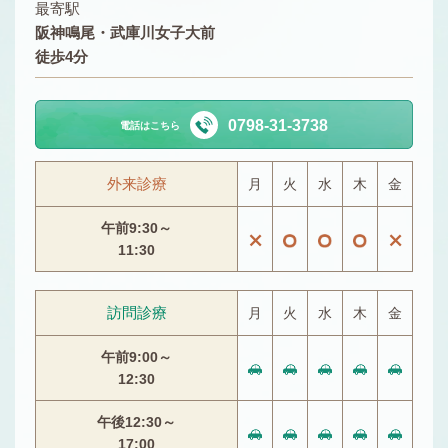
最寄駅
阪神鳴尾・武庫川女子大前
徒歩4分
0798-31-3738
電話はこちら
外来診療
月
火
水
木
金
午前9:30～
11:30
訪問診療
月
火
水
木
金
午前9:00～
12:30
午後12:30～
17:00